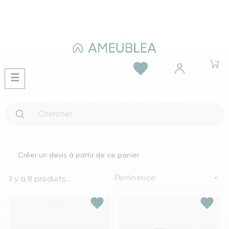
favorite
Basculer
☰
la
navigation
Créer un devis à partir de ce panier
Il y a 8 produits.

Pertinence
favorite
favorite