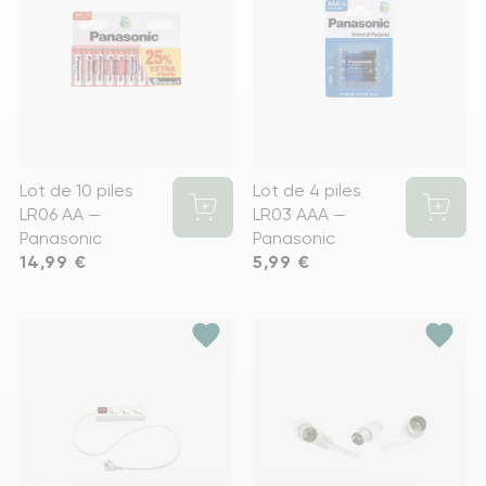
Lot de 10 piles
Lot de 4 piles
LR06 AA —
LR03 AAA —
Panasonic
Panasonic
Prix
14,99 €
Prix
5,99 €
favorite
favorite