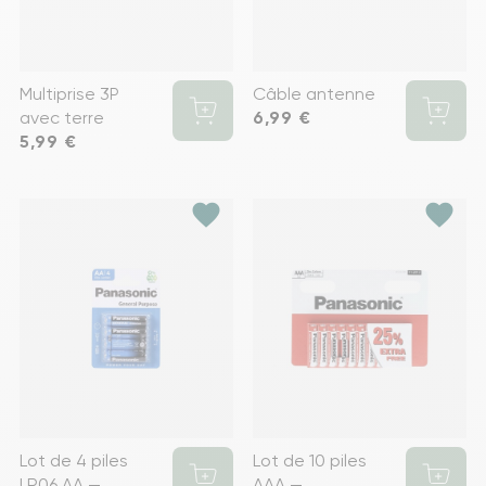
Multiprise 3P
Câble antenne
avec terre
Prix
6,99 €
Prix
5,99 €
favorite
favorite
Lot de 4 piles
Lot de 10 piles
LR06 AA —
AAA —