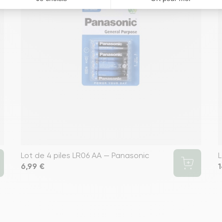
Lot de 4 piles LR06 AA — Panasonic
L
Prix
6,99 €
P
1