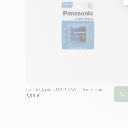
Lot de 4 piles LR03 AAA — Panasonic
Prix
5,99 €