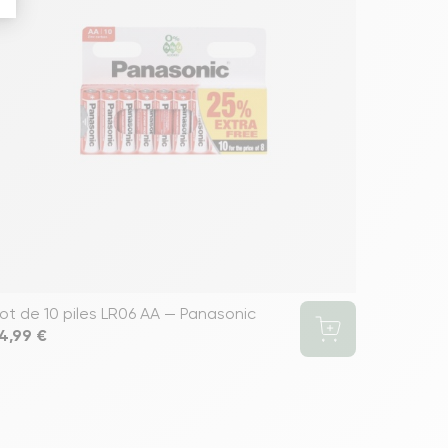
ot de 10 piles LR06 AA — Panasonic
rix
4,99 €