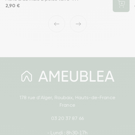
Prix
2,90 €
‹
›
178 rue d'Alger, Roubaix, Hauts-de-France
France
03 20 37 87 66
- Lundi : 8h30-17h