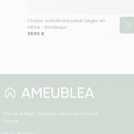
Chaise scandinave pieds larges en
Hêtre - Bordeaux
Prix
39,90 €
178 rue d'Alger, Roubaix, Hauts-de-France
France