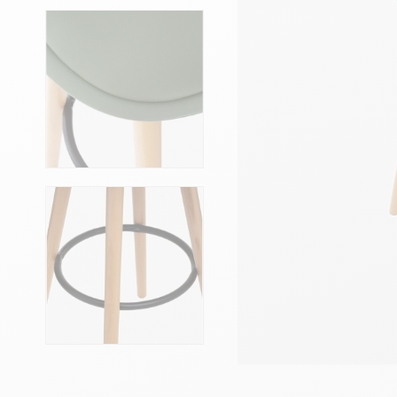
Têtes de lits
Matelas
Voir toute la literie