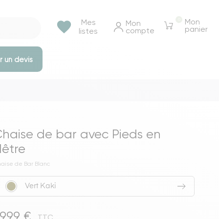
0
Mon
Mes
favorite
Mon 
panier
compte
listes
 un devis
e rangements
Tables et bureaux
Tables à manger
haise de bar avec Pieds en
Tables basse & appoints
être
Tables de chevet
aise de Bar Blanc
Bureaux
Vert Kaki
Voir toutes les tables et bureaux
ressings
9,99 €
TTC