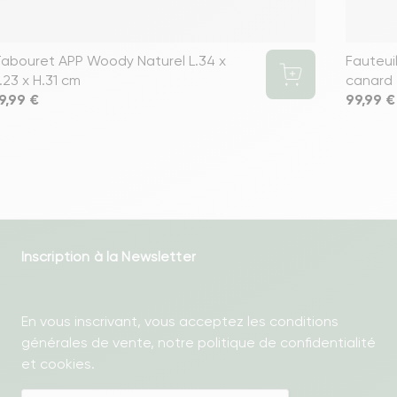
abouret APP Woody Naturel L.34 x
Fauteui
.23 x H.31 cm
canard
rix
9,99 €
Prix
99,99 €
Inscription à la Newsletter
En vous inscrivant, vous acceptez les conditions
générales de vente, notre politique de confidentialité
et cookies.