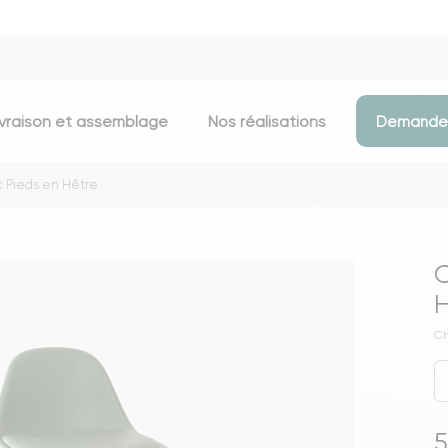
ivraison et assemblage
Nos réalisations
Demander
c Pieds en Hêtre
Assises
Meubles d
Chaises
Meubles TV
C
Tabourets & chaises de bar
Commodes
H
Bancs
Buffets
Ch
Fauteuils
Consoles
Poufs
Étagères
Voir toutes les assises
Portants & D
5