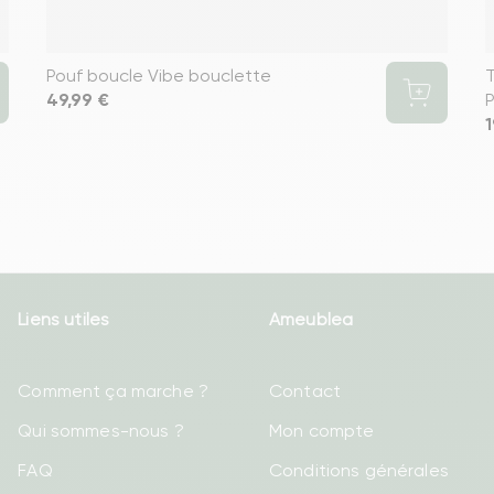
Pouf boucle Vibe bouclette
T
Prix
49,99 €
P
P
1
Liens utiles
Ameublea
Comment ça marche ?
Contact
Qui sommes-nous ?
Mon compte
FAQ
Conditions générales