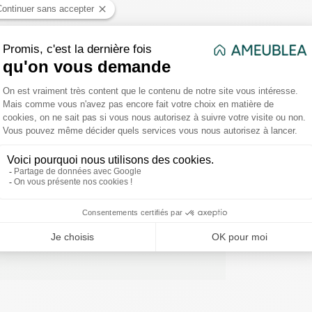
Kaki - Gris - Noir
43 x H. 91,5 cm
ne - Hêtre