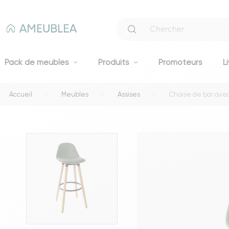
Pack de meubles
Produits
Promoteurs
L
Accueil
Meubles
Assises
Chaise de bar ave
Canapés
Canapés fixes 2 et 3 places
Clic-clacs et BZ
Canapés convertibles
Voir tous les canapés
Literie
Lits