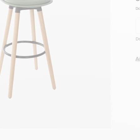
Voir tous le
Do
Da
A