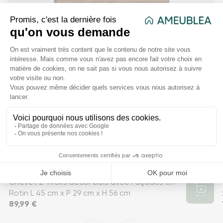
Chevet 2 Tiroirs décor bois avec Façades en
Rotin L 45 cm x P 29 cm x H 56 cm
Prix
89,99 €