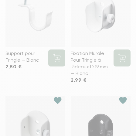
Support pour
Fixation Murale
Tringle — Blanc
Pour Tringle à
Prix
2,50 €
Rideaux D.19 mm
— Blanc
Prix
2,99 €
favorite
favorite