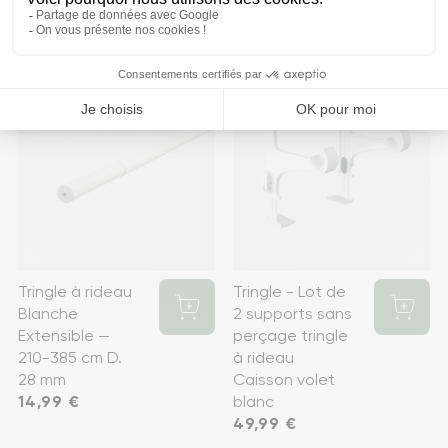
favorite
favorite
Tringle à rideau
Tringle - Lot de
Blanche
2 supports sans
Extensible —
perçage tringle
210-385 cm D.
à rideau
28 mm
Caisson volet
Prix
14,99 €
blanc
Prix
49,99 €