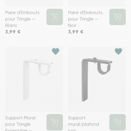
Paire d'Embouts
Paire d'Embouts
pour Tringle —
pour Tringle —
Blanc
Noir
Prix
3,99 €
Prix
3,99 €
favorite
favorite
Support Mural
Support
pour Tringle
mural/plafond
Extensible —
noir