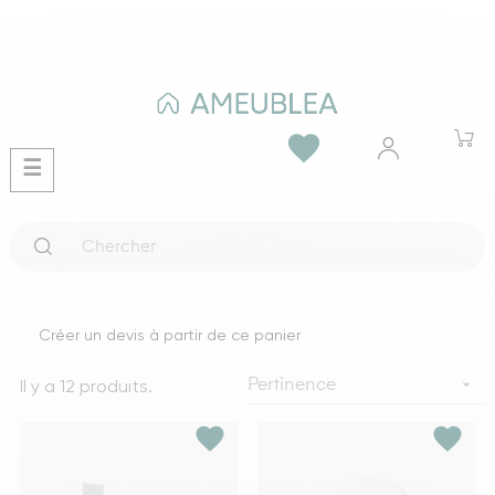
favorite
Basculer
☰
la
navigation
Créer un devis à partir de ce panier
Il y a 12 produits.

Pertinence
favorite
favorite