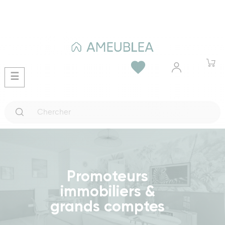
favorite
Basculer
☰
la
navigation
Promoteurs
immobiliers &
grands comptes