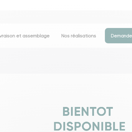
ivraison et assemblage
Nos réalisations
Demander
Assises
Meubles d
Chaises
Meubles TV
Tabourets & chaises de bar
Commodes
Bancs
Buffets
Fauteuils
Consoles
Poufs
Étagères
Voir toutes les assises
Portants & D