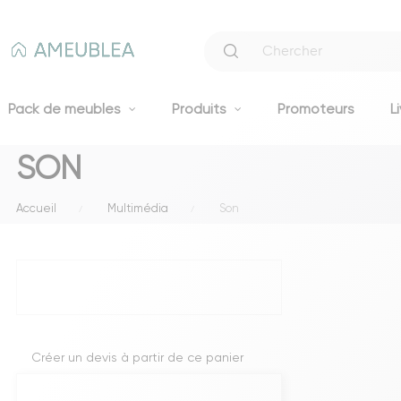
Pack de meubles
Produits
Promoteurs
L
SON
Canapés
Accueil
Multimédia
Son
Canapés fixes 2 et 3 places
Clic-clacs et BZ
Canapés convertibles
Voir tous les canapés
Literie
Créer un devis à partir de ce panier
Lits