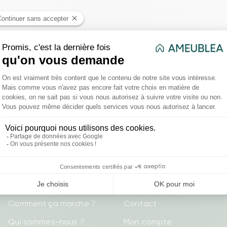
Voir tous le
Revenir à la page d'a
Liens utiles
Ameublea
Comment ça marche ?
Contact
Qui sommes-nous ?
Mon compte