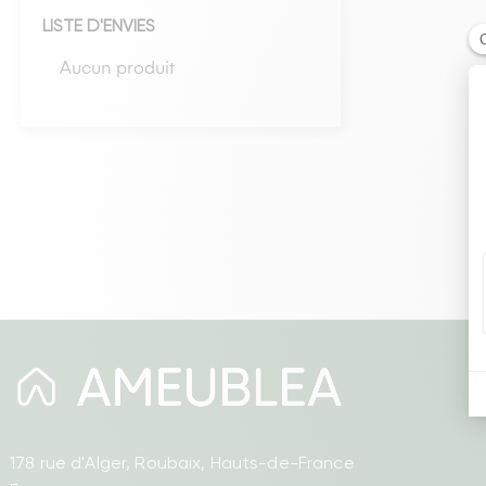
LISTE D'ENVIES
Têtes de lits
Aucun produit
Matelas
Voir toute la literie
178 rue d'Alger, Roubaix, Hauts-de-France