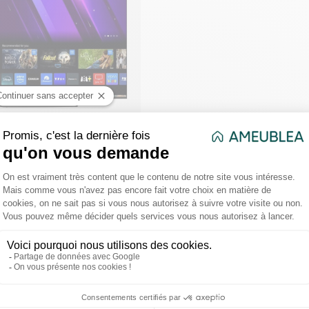
Voir tous le
ed 55 Pouce
 TV - QLED - 4H
72cm x L 122,53 x
 de 1 article(s)