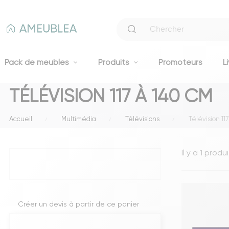
Pack de meubles
Produits
Promoteurs
L
TÉLÉVISION 117 À 140 CM
Canapés
Accueil
Multimédia
Télévisions
Télévision 11
Canapés fixes 2 et 3 places
Clic-clacs et BZ
Il y a 1 produi
Canapés convertibles
Voir tous les canapés
Literie
Créer un devis à partir de ce panier
Lits