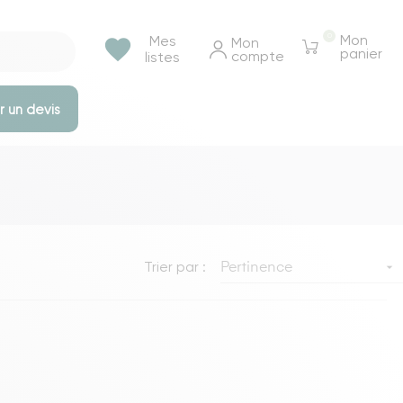
0
Mon
Mes
favorite
Mon 
panier
compte
listes
 un devis
e rangements
Tables et bureaux
Tables à manger
Tables basse & appoints
Trier par :

Pertinence
Tables de chevet
Bureaux
Voir toutes les tables et bureaux
ressings