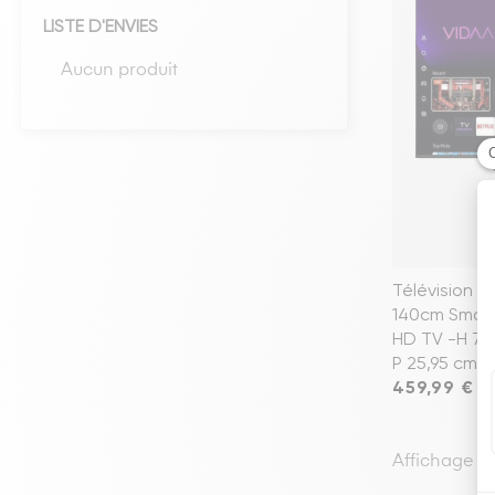
LISTE D'ENVIES
Têtes de lits
Aucun produit
Matelas
Voir toute la literie
Télévision L
140cm Smart
HD TV -H 74,
P 25,95 cm
Prix
459,99 €
Affichage 1-1