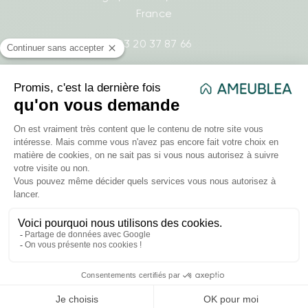
France
03 20 37 87 66
- Lundi : 8h30-17h
- Mardi : 8h30-17h
- Mercredi : 8h30-17h
- Jeudi : 8h30-17h
- Vendredi : 8h30-17h
contact@ameublea.fr
Liens utiles
Comment ça marche ?
Qui sommes-nous ?
FAQ