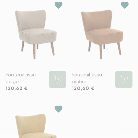
favorite
favorite
Fauteuil tissu
Fauteuil tissu
beige
ambre
Prix
120,62 €
Prix
120,60 €
favorite