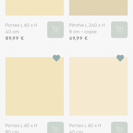
Portes L 60 x H
Plinthe L 240 x H
40 cm
8 cm - copie
Prix
89,99 €
Prix
69,99 €
favorite
favorite
Portes L 60 x H
Portes L 60 x H
80 cm
40 cm