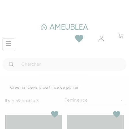
favorite
Basculer
☰
la
navigation
Créer un devis à partir de ce panier
Il y a 59 produits.

Pertinence
favorite
favorite