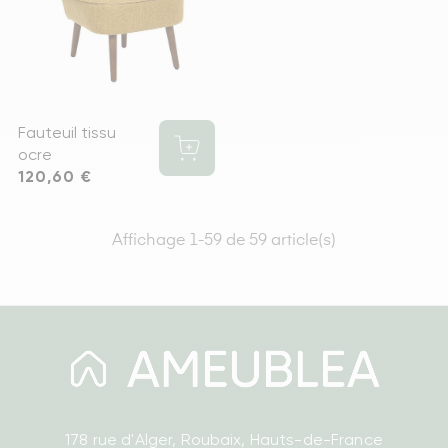
Fauteuil tissu
ocre
Prix
120,60 €
Affichage 1-59 de 59 article(s)
178 rue d'Alger, Roubaix, Hauts-de-France