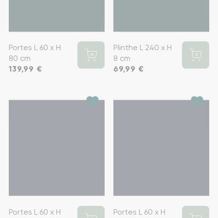
Portes L 60 x H
Plinthe L 240 x H
80 cm
8 cm
Prix
139,99 €
Prix
69,99 €
favorite
favorite
Portes L 60 x H
Portes L 60 x H