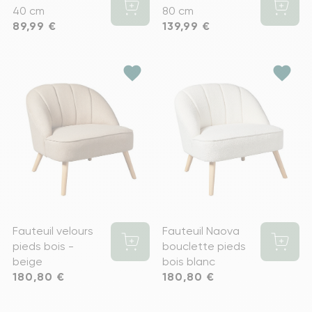
40 cm
80 cm
Prix
89,99 €
Prix
139,99 €
favorite
favorite
Fauteuil velours
Fauteuil Naova
pieds bois -
bouclette pieds
beige
bois blanc
Prix
180,80 €
Prix
180,80 €