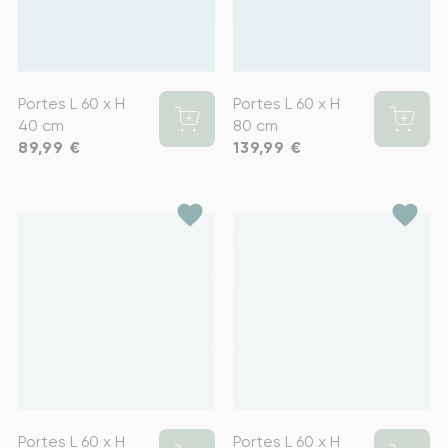
Portes L 60 x H
Portes L 60 x H
40 cm
80 cm
Prix
89,99 €
Prix
139,99 €
favorite
favorite
Portes L 60 x H
Portes L 60 x H