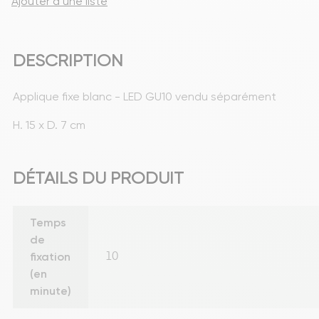
Ajouter à une liste
DESCRIPTION
Applique fixe blanc - LED GU10 vendu séparément
H. 15 x D. 7 cm
DÉTAILS DU PRODUIT
Temps
de
fixation
10
(en
minute)