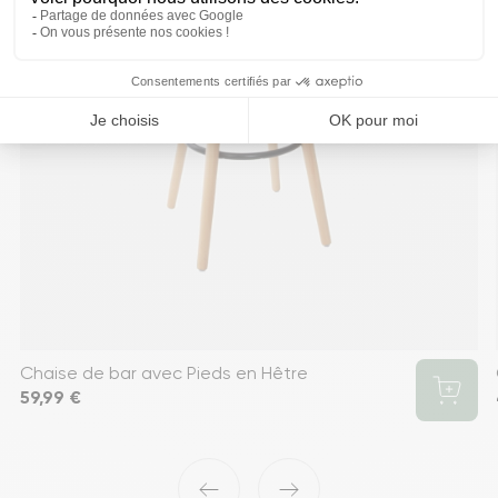
Chaise de bar avec Pieds en Hêtre
Prix
59,99 €
‹
›