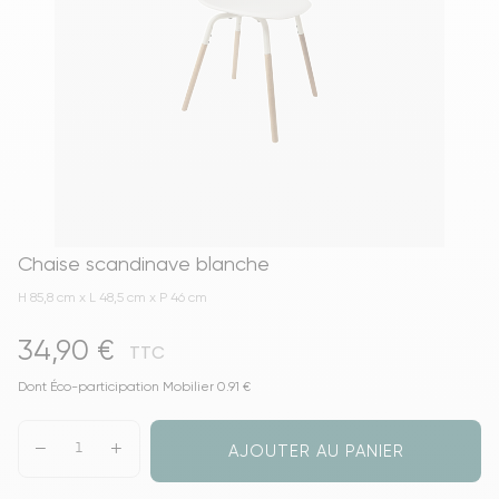
Chaise scandinave blanche
H 85,8 cm x L 48,5 cm x P 46 cm
34,90 €
TTC
Dont Éco-participation Mobilier 0.91 €
AJOUTER AU PANIER