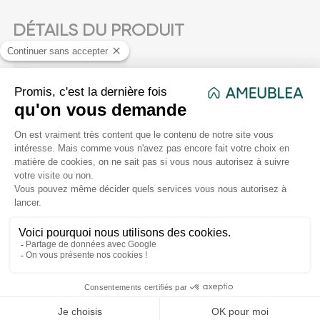
DÉTAILS DU PRODUIT
Couleur
Marron
Dimensions de
L. 52,5 x P. 43,5 x H. 82 cm
l'article
Matière
Métal - Bois - Mousse Polyuréth
Poids net
4 kg
Temps
d'assemblage
10
(en minute)