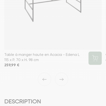
Table à manger haute en Acacia - Edena L
115 x P. 70 x H. 98 cm
Prix
259,99 €
‹
›
DESCRIPTION