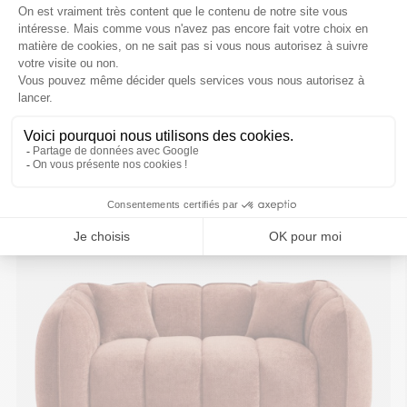
(en minute)
VOUS AIMEREZ AUSSI
favorite