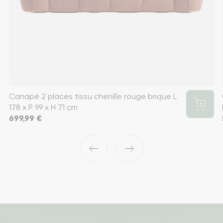
Canapé 2 places tissu chenille rouge brique L
178 x P 99 x H 71 cm
Prix
699,99 €
‹
›