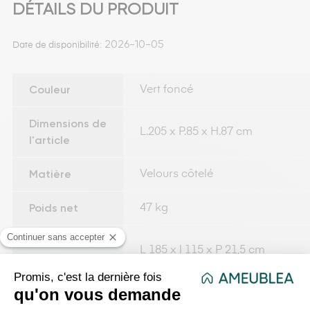
DÉTAILS DU PRODUIT
2026-10-05
Date de disponibilité:
Couleur
Vert foncé
Dimensions de
L.205 x P.85 x H.87 cm
l'article
Matière
Velours côtelé
Poids net
47 kg
Dimensions de
L 185 x l 115 x P 21,5 cm
l'emballage
Temps
d'assemblage
10