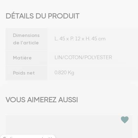
DÉTAILS DU PRODUIT
Dimensions
L. 45 x P. 12 x H. 45 cm
de l'article
Matière
LIN/COTON/POLYESTER
Poids net
0.820 Kg
VOUS AIMEREZ AUSSI
favorite