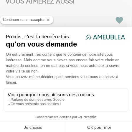
VOUS AIMEREZ AUSSI
favorite