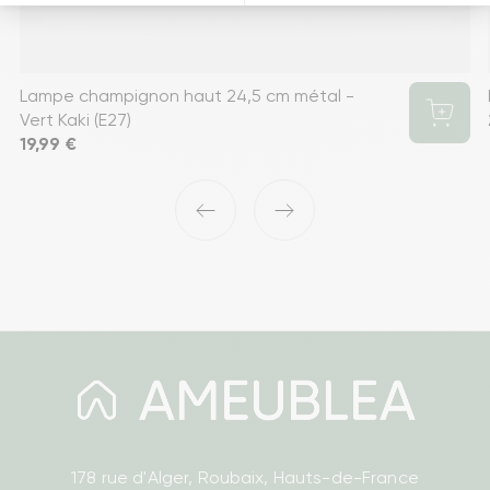
Lampe champignon haut 24,5 cm métal -
Vert Kaki (E27)
Prix
19,99 €
‹
›
178 rue d'Alger, Roubaix, Hauts-de-France