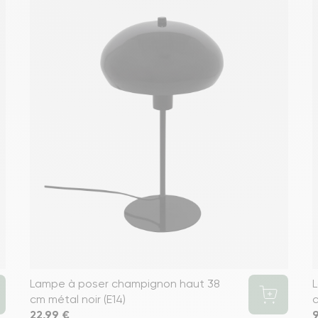
Lampe à poser champignon haut 38
L
cm métal noir (E14)
c
Prix
22,99 €
P
9