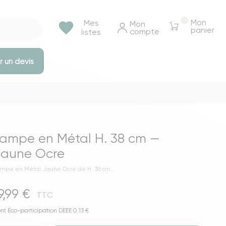
0
Mon
Mes
favorite
Mon 
panier
compte
listes
 un devis
e rangements
Tables et bureaux
Tables à manger
ampe en Métal H. 38 cm —
Tables basse & appoints
Jaune Ocre
Tables de chevet
mpe en Métal Jaune Ocre de H. 38 cm
Bureaux
9,99 €
Voir toutes les tables et bureaux
TTC
ressings
nt Éco-participation DEEE 0.13 €