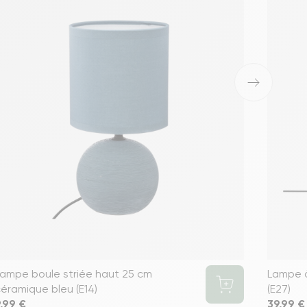
›
ampe boule striée haut 25 cm
Lampe à
éramique bleu (E14)
(E27)
rix
,99 €
Prix
39,99 €