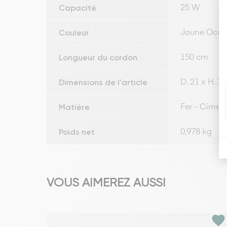
Capacité
25 W
Couleur
Jaune Ocre
Longueur du cordon
150 cm
Dimensions de l'article
D. 21 x H. 3
Matière
Fer - Ciment
Poids net
0,978 kg
VOUS AIMEREZ AUSSI
favorite