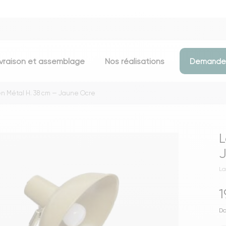
ivraison et assemblage
Nos réalisations
Demander
n Métal H. 38 cm — Jaune Ocre
Assises
Meubles d
Chaises
Meubles TV
L
Tabourets & chaises de bar
Commodes
Bancs
Buffets
La
Fauteuils
Consoles
1
Poufs
Étagères
Voir toutes les assises
Portants & D
Do