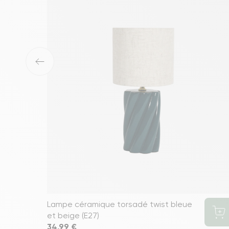
‹
Lampe céramique torsadé twist bleue
et beige (E27)
Prix
34,99 €