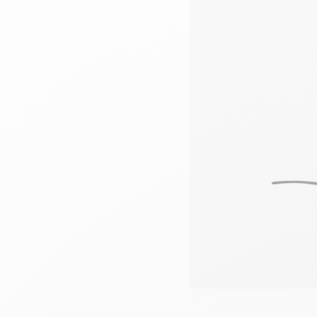
Têtes de lits
Matelas
Voir toute la literie