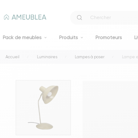
Pack de meubles
Produits
Promoteurs
L
Accueil
Luminaires
Lampes à poser
Lampe e
Canapés
Canapés fixes 2 et 3 places
Clic-clacs et BZ
Canapés convertibles
Voir tous les canapés
Literie
Lits