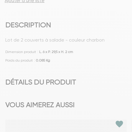
Ajouter à une liste
DESCRIPTION
Lot de 2 couverts à salade - couleur charbon
Dimension produit
:
L. 6 x P. 29,5 x H. 2 cm
Poids du produit
:
0.085 Kg
DÉTAILS DU PRODUIT
VOUS AIMEREZ AUSSI
favorite