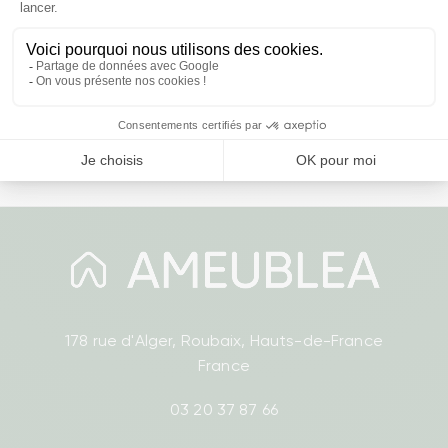
Prix
3,99 €
‹
›
178 rue d'Alger, Roubaix, Hauts-de-France
France
03 20 37 87 66