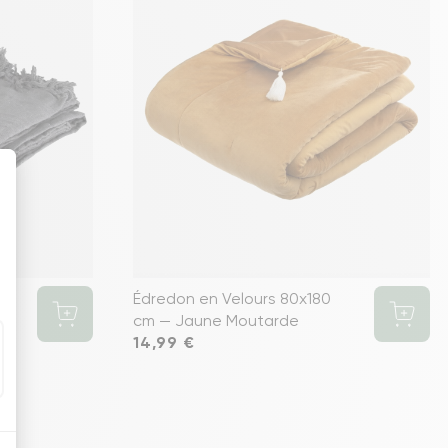
20
Édredon en Velours 80x180
cm — Jaune Moutarde
Prix
14,99 €