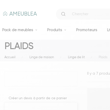
Pack de meubles
Produits
Promoteurs
L
PLAIDS
Canapés
Accueil
Linge de maison
Linge de lit
Plaids
Canapés fixes 2 et 3 places
Clic-clacs et BZ
Il y a 7 produ
Canapés convertibles
Voir tous les canapés
Literie
Créer un devis à partir de ce panier
Lits