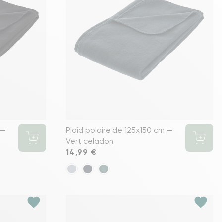
s meubles de rangements
 —
Plaid polaire de 125x150 cm —
Vert celadon
Prix
14,99 €
favorite
favorite