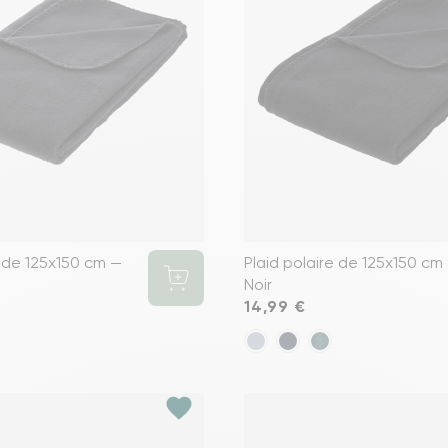
Voir tous le
e de 125x150 cm —
Plaid polaire de 125x150 cm
Noir
Prix
14,99 €
favorite