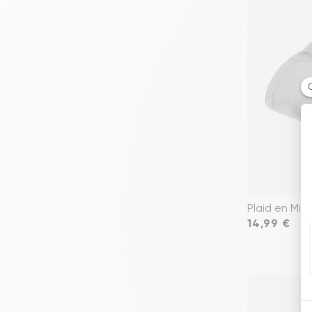
Plaid en Micr
Prix
14,99 €