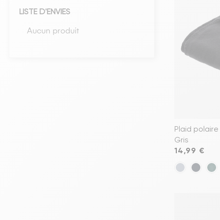
LISTE D'ENVIES
Têtes de lits
Aucun produit
Matelas
Voir toute la literie
Plaid polair
Gris
Prix
14,99 €