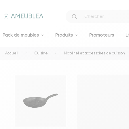
Pack de meubles
Produits
Promoteurs
L
Accueil
Cuisine
Matériel et accessoires de cuisson
Canapés
Canapés fixes 2 et 3 places
Clic-clacs et BZ
Canapés convertibles
Voir tous les canapés
Literie
Lits