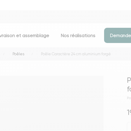
ivraison et assemblage
Nos réalisations
Demander
Poêles
Poêle Caractère 24 cm aluminium forgé
Assises
Meubles d
Chaises
Meubles TV
P
Tabourets & chaises de bar
Commodes
f
Bancs
Buffets
Po
Fauteuils
Consoles
1
Poufs
Étagères
Voir toutes les assises
Portants & D