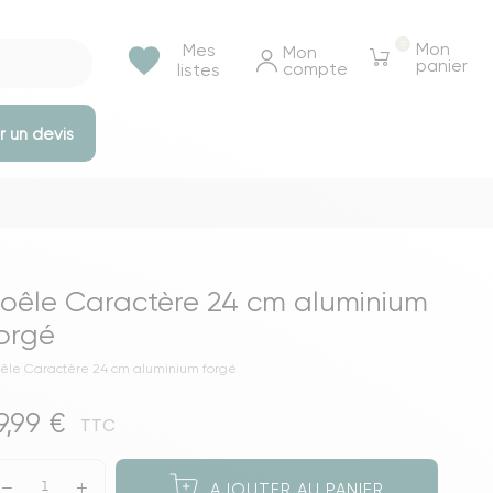
0
Mon
Mes
favorite
Mon 
panier
compte
listes
 un devis
e rangements
Tables et bureaux
Tables à manger
oêle Caractère 24 cm aluminium
Tables basse & appoints
orgé
Tables de chevet
êle Caractère 24 cm aluminium forgé
Bureaux
9,99 €
Voir toutes les tables et bureaux
TTC
ressings
AJOUTER AU PANIER