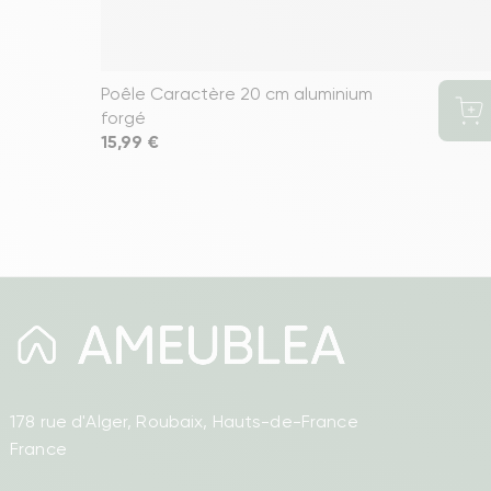
Poêle Caractère 20 cm aluminium
forgé
Prix
15,99 €
178 rue d'Alger, Roubaix, Hauts-de-France
France