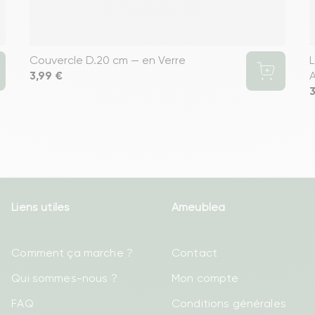
Couvercle D.20 cm — en Verre
L
Prix
3,99 €
A
P
3
Liens utiles
Ameublea
Comment ça marche ?
Contact
Qui sommes-nous ?
Mon compte
FAQ
Conditions générales