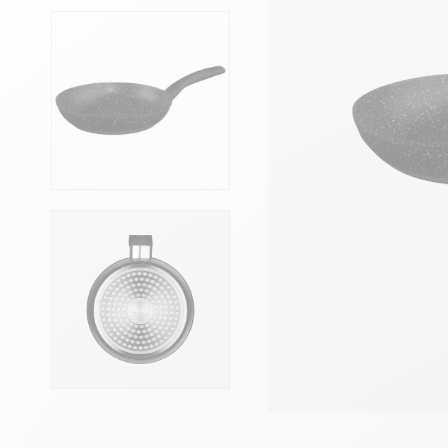
Têtes de lits
Matelas
Voir toute la literie