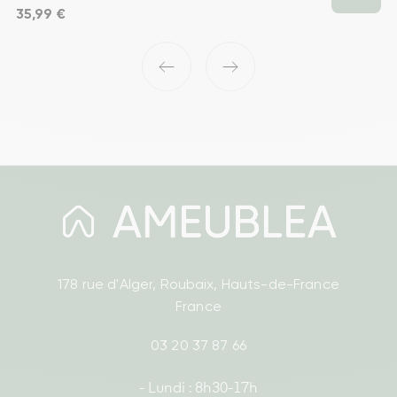
Prix
35,99 €
‹
›
178 rue d'Alger, Roubaix, Hauts-de-France
France
03 20 37 87 66
- Lundi : 8h30-17h