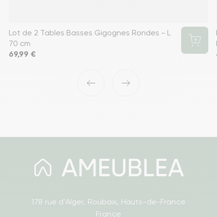
Lot de 2 Tables Basses Gigognes Rondes - L
70 cm
Prix
69,99 €
‹
›
178 rue d'Alger, Roubaix, Hauts-de-France
France