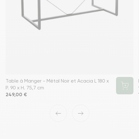
Table à Manger - Métal Noir et Acacia L 180 x
P. 90 x H. 75,7 cm
Prix
249,00 €
‹
›