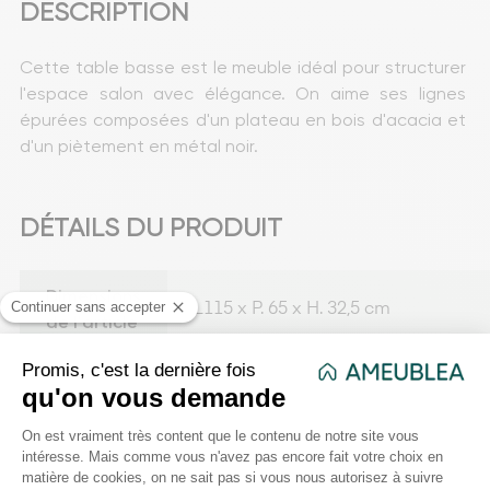
DESCRIPTION
Cette table basse est le meuble idéal pour structurer 
l'espace salon avec élégance. On aime ses lignes 
épurées composées d'un plateau en bois d'acacia et 
d'un piètement en métal noir.
DÉTAILS DU PRODUIT
Dimensions
L115 x P. 65 x H. 32,5 cm
de l'article
Poids net
10,5 kg
VOUS AIMEREZ AUSSI