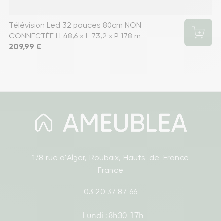
Télévision Led 32 pouces 80cm NON
CONNECTÉE H 48,6 x L 73,2 x P 178 m
Prix
209,99 €
178 rue d'Alger, Roubaix, Hauts-de-France
France
03 20 37 87 66
- Lundi : 8h30-17h