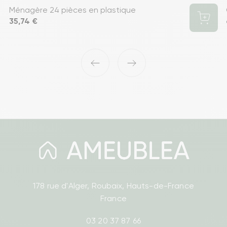
Ménagère 24 pièces en plastique
Prix
35,74 €
‹
›
178 rue d'Alger, Roubaix, Hauts-de-France
France
03 20 37 87 66