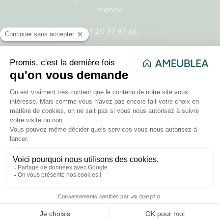
France
03 20 37 87 66
- Lundi : 8h30-17h
- Mardi : 8h30-17h
- Mercredi : 8h30-17h
- Jeudi : 8h30-17h
- Vendredi : 8h30-17h
contact@ameublea.fr
Liens utiles
Comment ça marche ?
Qui sommes-nous ?
FAQ