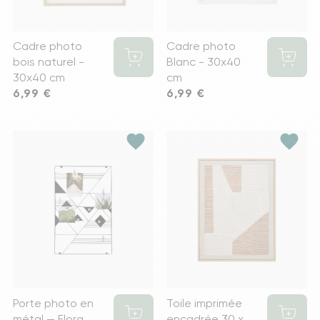
Cadre photo
Cadre photo
bois naturel -
Blanc - 30x40
30x40 cm
cm
Prix
6,99 €
Prix
6,99 €
favorite
favorite
Porte photo en
Toile imprimée
métal — Elora
encadrée 30 x