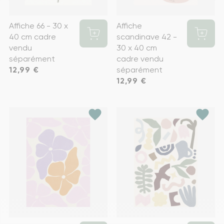
Affiche 66 - 30 x
Affiche
40 cm cadre
scandinave 42 -
vendu
30 x 40 cm
séparément
cadre vendu
Prix
12,99 €
séparément
Prix
12,99 €
favorite
favorite