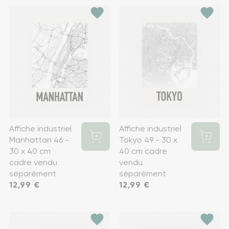
favorite
favorite
Affiche industriel
Affiche industriel
Manhattan 46 -
Tokyo 49 - 30 x
30 x 40 cm
40 cm cadre
cadre vendu
vendu
séparément
séparément
Prix
12,99 €
Prix
12,99 €
favorite
favorite