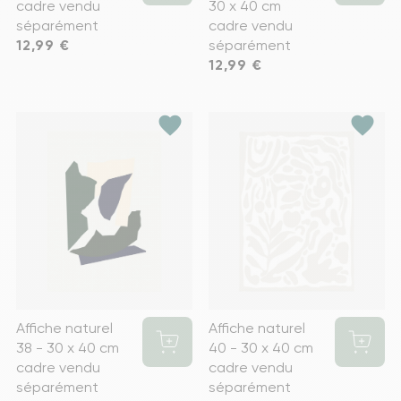
cadre vendu
30 x 40 cm
séparément
cadre vendu
Prix
12,99 €
séparément
Prix
12,99 €
favorite
favorite
Affiche naturel
Affiche naturel
38 - 30 x 40 cm
40 - 30 x 40 cm
cadre vendu
cadre vendu
séparément
séparément