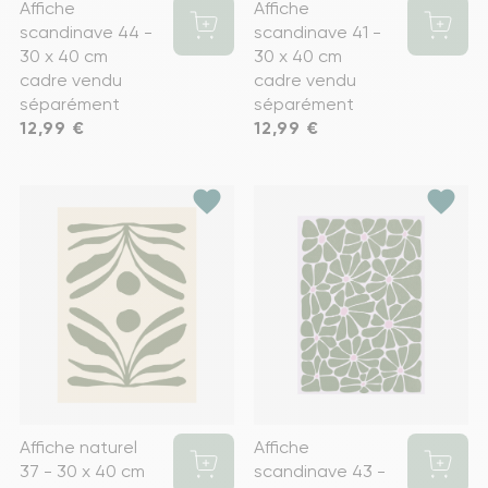
Affiche
Affiche
scandinave 44 -
scandinave 41 -
30 x 40 cm
30 x 40 cm
cadre vendu
cadre vendu
séparément
séparément
Prix
12,99 €
Prix
12,99 €
favorite
favorite
Affiche naturel
Affiche
37 - 30 x 40 cm
scandinave 43 -