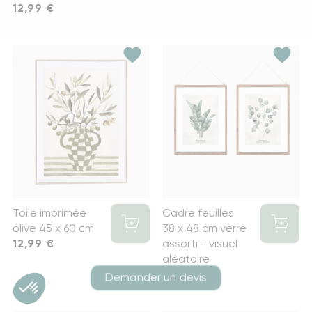
Prix
12,99 €
favorite
favorite
Toile imprimée
Cadre feuilles
olive 45 x 60 cm
38 x 48 cm verre
Prix
12,99 €
assorti - visuel
aléatoire
Prix
12,99 €
Demander un devis