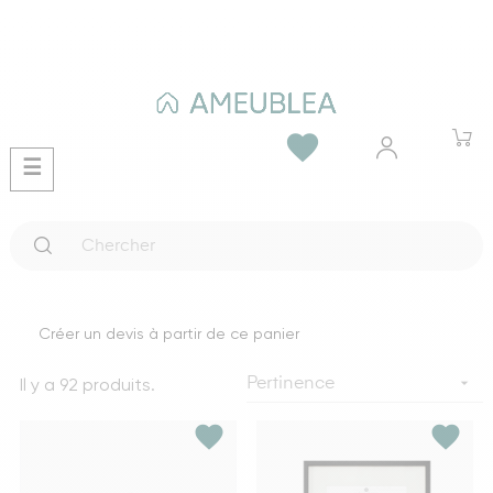
favorite
Basculer
☰
la
navigation
Créer un devis à partir de ce panier
Il y a 92 produits.

Pertinence
favorite
favorite