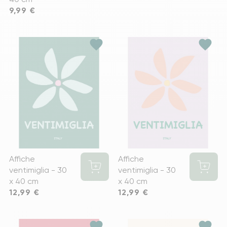
Prix
9,99 €
favorite
favorite
Affiche
Affiche
ventimiglia - 30
ventimiglia - 30
x 40 cm
x 40 cm
Prix
12,99 €
Prix
12,99 €
favorite
favorite