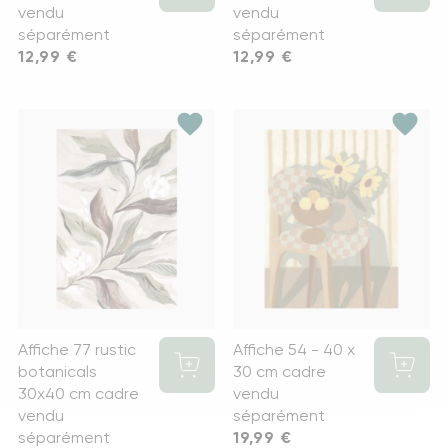
vendu
vendu
séparément
séparément
Prix
12,99 €
Prix
12,99 €
favorite
favorite
Affiche 77 rustic
Affiche 54 - 40 x
botanicals
30 cm cadre
30x40 cm cadre
vendu
vendu
séparément
séparément
Prix
19,99 €