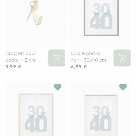
Crochet pour
Cadre photo
cadre — Doré
noir - 30x40 cm
Prix
3,99 €
Prix
6,99 €
favorite
favorite