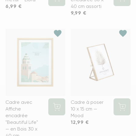
Prix
6,99 €
40 cm assorti
Prix
9,99 €
favorite
favorite
Cadre avec
Cadre à poser
Affiche
10 x 15 cm —
encadrée
Mood
"Beautiful Life"
Prix
12,99 €
— en Bois 30 x
40 cm