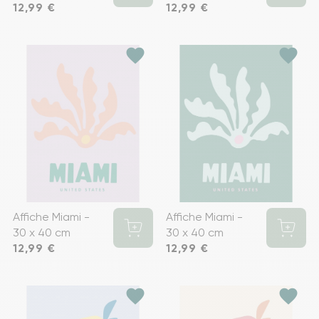
Prix
12,99 €
Prix
12,99 €
favorite
favorite
Affiche Miami -
Affiche Miami -
30 x 40 cm
30 x 40 cm
Prix
12,99 €
Prix
12,99 €
favorite
favorite