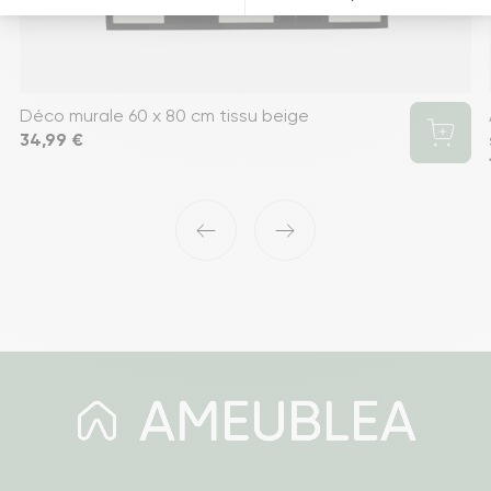
Déco murale 60 x 80 cm tissu beige
Prix
34,99 €
‹
›