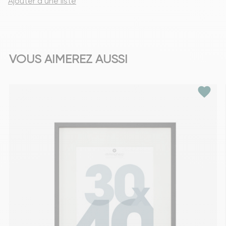
Ajouter à une liste
VOUS AIMEREZ AUSSI
favorite