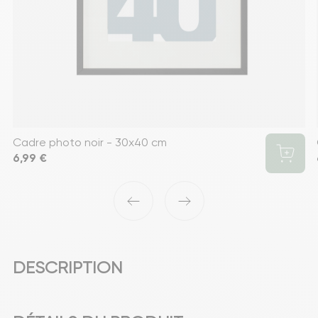
Cadre photo noir - 30x40 cm
Prix
6,99 €
‹
›
DESCRIPTION