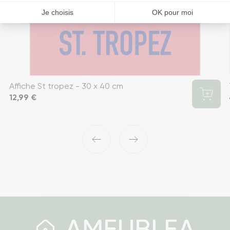
Affiche St tropez - 30 x 40 cm
Prix
12,99 €
‹
›