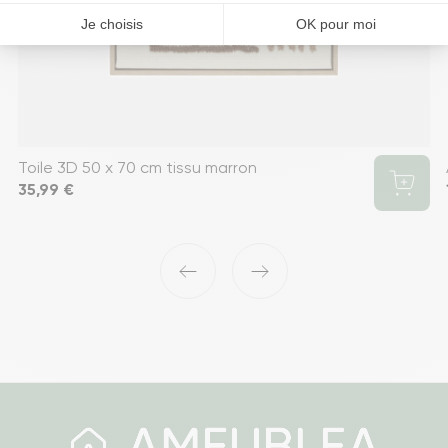
Toile 3D 50 x 70 cm tissu marron
Prix
35,99 €
‹
›