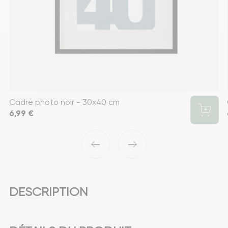
Cadre photo noir - 30x40 cm
Prix
6,99 €
‹
›
DESCRIPTION