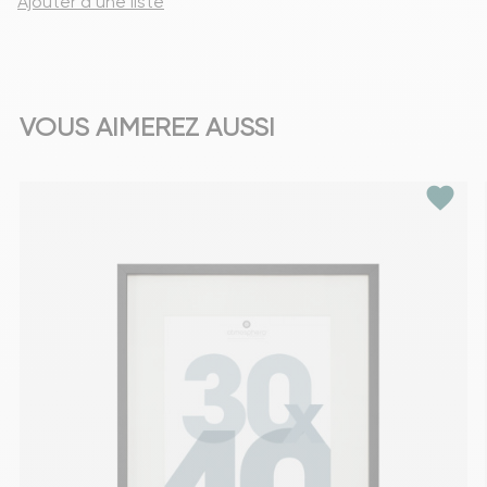
Ajouter à une liste
VOUS AIMEREZ AUSSI
favorite