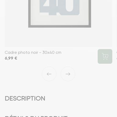
Cadre photo noir - 30x40 cm
Prix
6,99 €
‹
›
DESCRIPTION