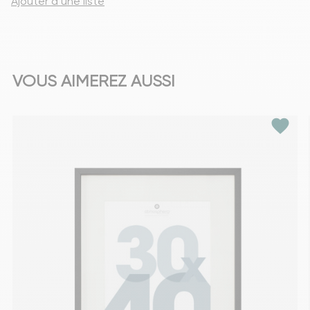
Ajouter à une liste
VOUS AIMEREZ AUSSI
favorite