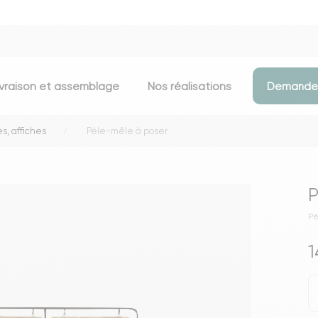
ivraison et assemblage
Nos réalisations
Demander
s, affiches
Pèle-mêle à poser
Assises
Meubles d
Chaises
Meubles TV
P
Tabourets & chaises de bar
Commodes
Pè
Bancs
Buffets
Fauteuils
Consoles
1
Poufs
Étagères
Voir toutes les assises
Portants & D