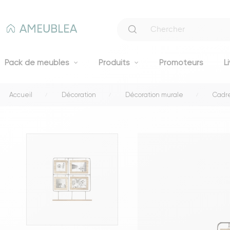
Pack de meubles
Produits
Promoteurs
L
Accueil
Décoration
Décoration murale
Cadre
Canapés
Canapés fixes 2 et 3 places
Clic-clacs et BZ
Canapés convertibles
Voir tous les canapés
Literie
Lits