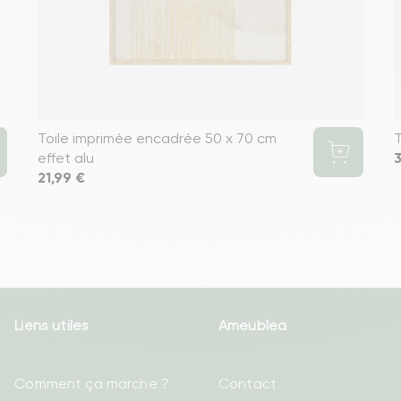
Toile imprimée encadrée 50 x 70 cm
T
effet alu
P
3
Prix
21,99 €
Liens utiles
Ameublea
Comment ça marche ?
Contact