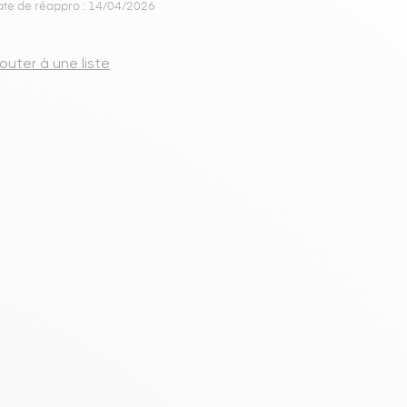
s meubles de rangements
te de réappro : 14/04/2026
jouter à une liste