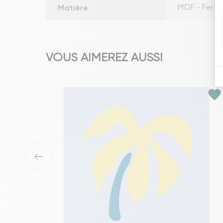
Matière
MDF - Fer -
VOUS AIMEREZ AUSSI
favorite
‹