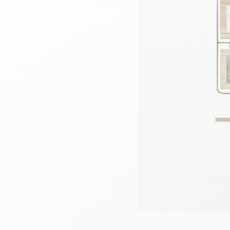
Têtes de lits
Matelas
Voir toute la literie