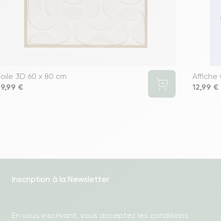
oile 3D 60 x 80 cm
Affiche 
rix
9,99 €
Prix
12,99 €
Inscription à la Newsletter
En vous inscrivant, vous acceptez les conditions