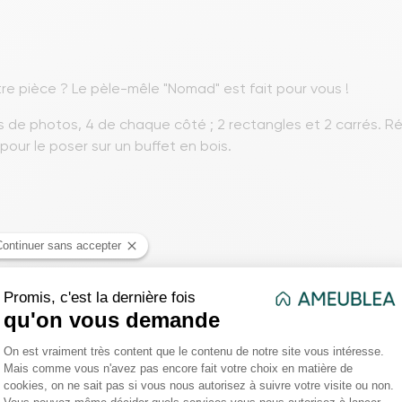
re pièce ? Le pèle-mêle "Nomad" est fait pour vous !
e photos, 4 de chaque côté ; 2 rectangles et 2 carrés. Ré
 pour le poser sur un buffet en bois.
 x H. 42 cm