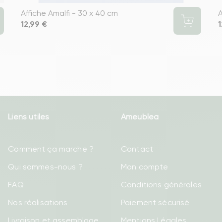
Affiche Amalfi - 30 x 40 cm
A
Prix
12,99 €
P
1
Liens utiles
Ameublea
Comment ça marche ?
Contact
Qui sommes-nous ?
Mon compte
FAQ
Conditions générales
Nos réalisations
Paiement sécurisé
Livraison et assemblage
Mentions Légales