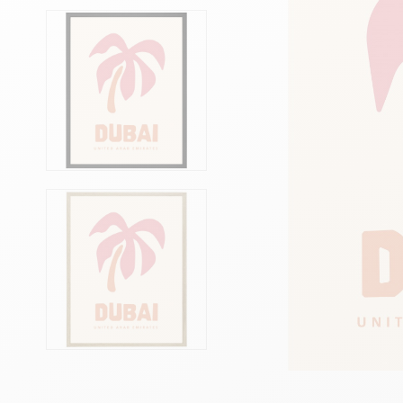
Têtes de lits
Matelas
Voir toute la literie