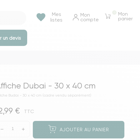
0
Mon
Mes
favorite
Mon 
panier
compte
listes
 un devis
e rangements
Tables et bureaux
Tables à manger
ffiche Dubai - 30 x 40 cm
Tables basse & appoints
fiche Budai - 30 x 40 cm (cadre vendu séparément)
Tables de chevet
2,99 €
Bureaux
TTC
Voir toutes les tables et bureaux
AJOUTER AU PANIER
ressings