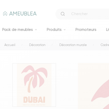
Pack de meubles
Produits
Promoteurs
L
Accueil
Décoration
Décoration murale
Cadre
Canapés
Canapés fixes 2 et 3 places
Clic-clacs et BZ
Canapés convertibles
Voir tous les canapés
Literie
Lits