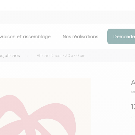
ivraison et assemblage
Nos réalisations
Demander
s, affiches
Affiche Dubai - 30 x 40 cm
Assises
Meubles d
Chaises
Meubles TV
A
Tabourets & chaises de bar
Commodes
Af
Bancs
Buffets
Fauteuils
Consoles
1
Poufs
Étagères
Voir toutes les assises
Portants & D