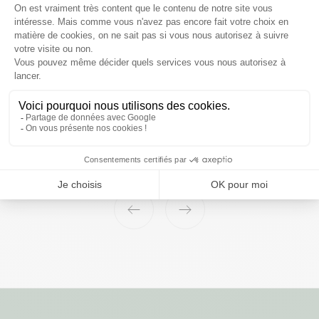
Affiche 69 - 30 x 40 cm cadre vendu
séparément
Prix
12,99 €
‹
›