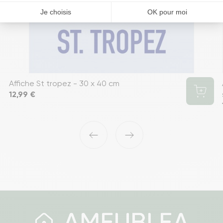
Affiche St tropez - 30 x 40 cm
Prix
12,99 €
‹
›