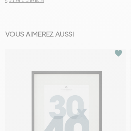
Ajouter à une liste
VOUS AIMEREZ AUSSI
favorite