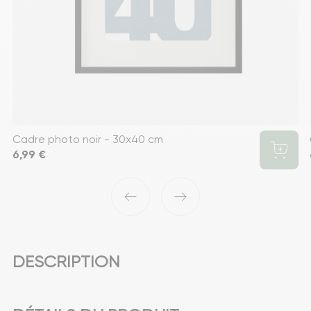
Cadre photo noir - 30x40 cm
Prix
6,99 €
‹
›
DESCRIPTION