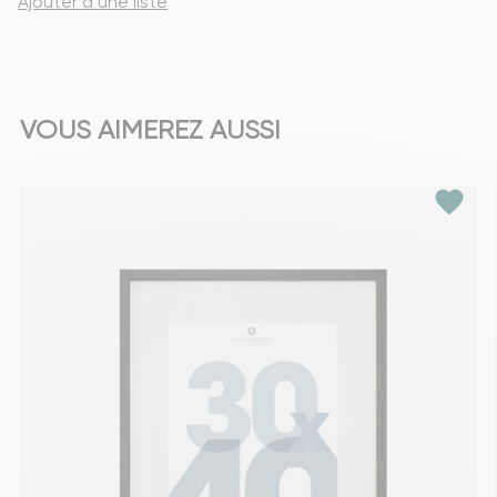
Ajouter à une liste
VOUS AIMEREZ AUSSI
favorite