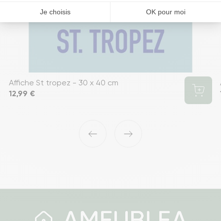
Affiche St tropez - 30 x 40 cm
Prix
12,99 €
‹
›