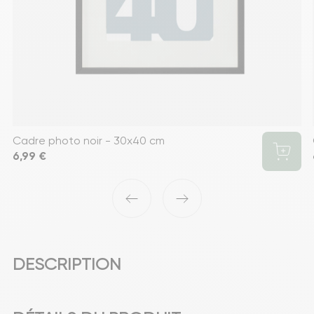
Cadre photo noir - 30x40 cm
Prix
6,99 €
‹
›
DESCRIPTION