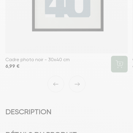
Cadre photo noir - 30x40 cm
Prix
6,99 €
‹
›
DESCRIPTION