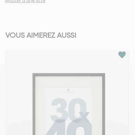
Ajouter à une liste
VOUS AIMEREZ AUSSI
favorite