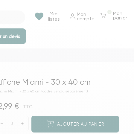
0
Mon
Mes
favorite
Mon 
panier
compte
listes
 un devis
e rangements
Tables et bureaux
Tables à manger
ffiche Miami - 30 x 40 cm
Tables basse & appoints
fiche Miami - 30 x 40 cm (cadre vendu séparément)
Tables de chevet
2,99 €
Bureaux
TTC
Voir toutes les tables et bureaux
AJOUTER AU PANIER
ressings