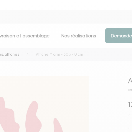
ivraison et assemblage
Nos réalisations
Demander
s, affiches
Affiche Miami - 30 x 40 cm
Assises
Meubles d
Chaises
Meubles TV
A
Tabourets & chaises de bar
Commodes
Af
Bancs
Buffets
Fauteuils
Consoles
1
Poufs
Étagères
Voir toutes les assises
Portants & D