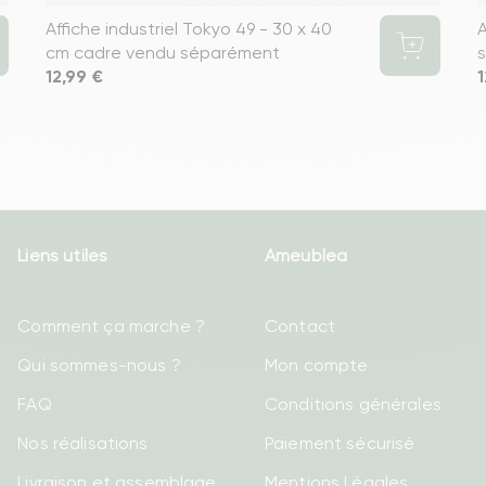
Affiche industriel Tokyo 49 - 30 x 40
A
cm cadre vendu séparément
Prix
12,99 €
P
1
Liens utiles
Ameublea
Comment ça marche ?
Contact
Qui sommes-nous ?
Mon compte
FAQ
Conditions générales
Nos réalisations
Paiement sécurisé
Livraison et assemblage
Mentions Légales