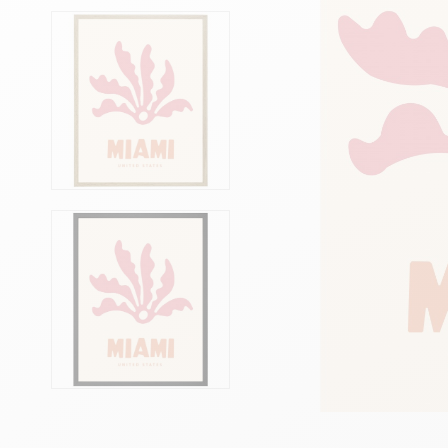
Têtes de lits
Matelas
Voir toute la literie