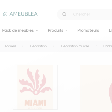
Pack de meubles
Produits
Promoteurs
L
Accueil
Décoration
Décoration murale
Cadre
Canapés
Canapés fixes 2 et 3 places
Clic-clacs et BZ
Canapés convertibles
Voir tous les canapés
Literie
Lits