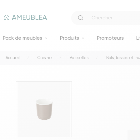
Pack de meubles
Produits
Promoteurs
L
Accueil
Cuisine
Vaisselles
Bols, tasses et m
Canapés
Canapés fixes 2 et 3 places
Clic-clacs et BZ
Canapés convertibles
Voir tous les canapés
Literie
Lits