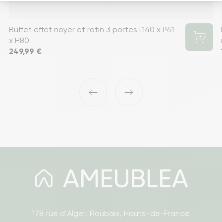
Buffet effet noyer et rotin 3 portes L140 x P41
x H80
Prix
249,99 €
‹
›
178 rue d'Alger, Roubaix, Hauts-de-France