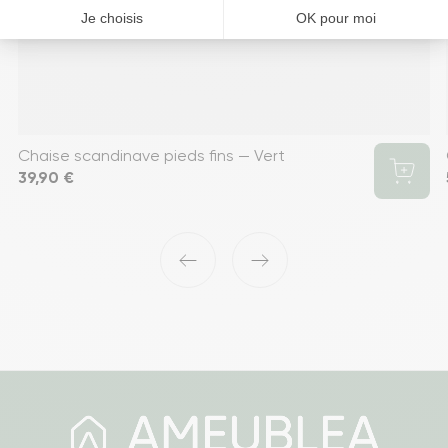
Chaise scandinave pieds fins — Vert
Prix
39,90 €
‹
›