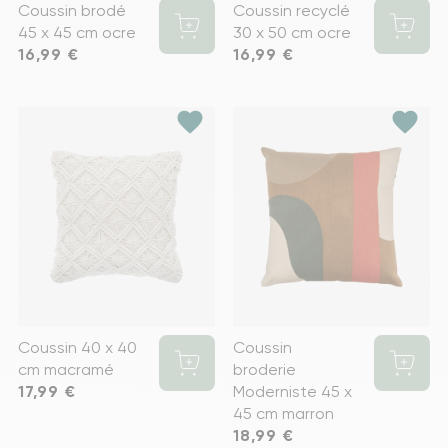
Coussin brodé
Coussin recyclé
45 x 45 cm ocre
30 x 50 cm ocre
Prix
16,99 €
Prix
16,99 €
favorite
favorite
Coussin 40 x 40
Coussin
cm macramé
broderie
Prix
17,99 €
Moderniste 45 x
45 cm marron
Prix
18,99 €