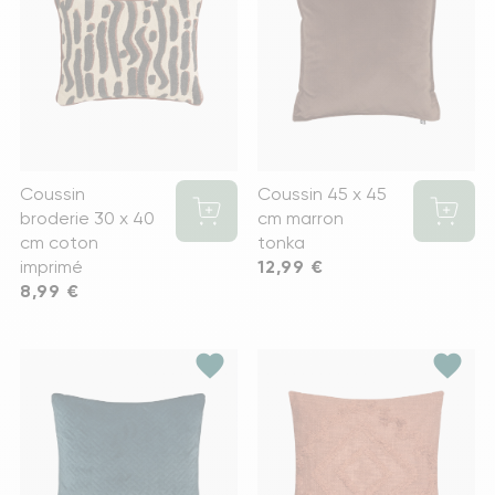
Coussin
Coussin 45 x 45
broderie 30 x 40
cm marron
cm coton
tonka
imprimé
Prix
12,99 €
Prix
8,99 €
favorite
favorite