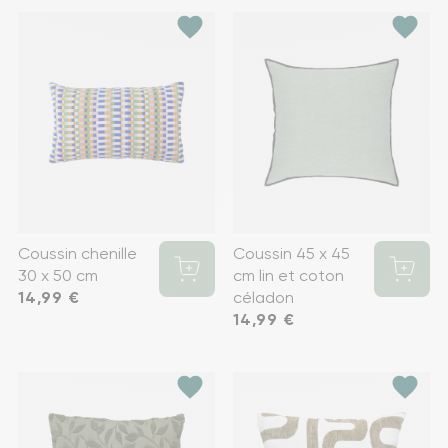
favorite
favorite
Coussin chenille
Coussin 45 x 45
30 x 50 cm
cm lin et coton
Prix
14,99 €
céladon
Prix
14,99 €
favorite
favorite