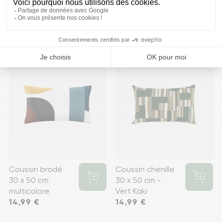
Madini 30 x 50
cm chenille
Prix
14,99 €
favorite
favorite
Coussin brodé
Coussin chenille
30 x 50 cm
30 x 50 cm -
multicolore
Vert Kaki
Prix
14,99 €
Prix
14,99 €