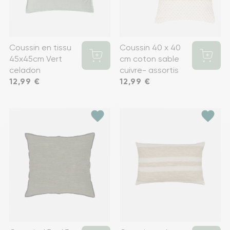
Coussin en tissu
Coussin 40 x 40
45x45cm Vert
cm coton sable
celadon
cuivre- assortis
Prix
12,99 €
Prix
12,99 €
favorite
favorite