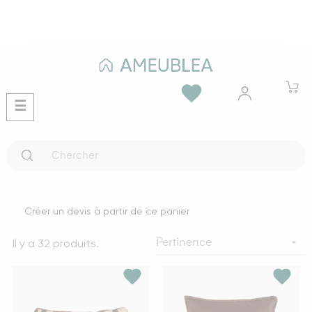
favorite
Basculer
☰
la
navigation
Créer un devis à partir de ce panier
Il y a 32 produits.

Pertinence
favorite
favorite