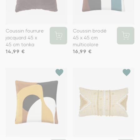
Coussin fourrure
Coussin brodé
jacquard 45 x
45 x 45 cm
45 cm tonka
multicolore
Prix
14,99 €
Prix
16,99 €
favorite
favorite