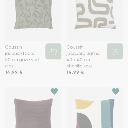
Coussin
Coussin
jacquard 50 x
jacquard Safina
50 cm gaze vert
40 x 40 cm
clair
chenille kaki
Prix
14,99 €
Prix
14,99 €
favorite
favorite