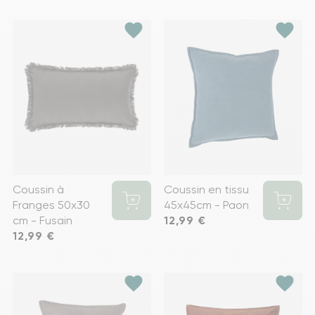
favorite
favorite
Coussin à
Coussin en tissu
Franges 50x30
45x45cm - Paon
cm - Fusain
Prix
12,99 €
Prix
12,99 €
favorite
favorite