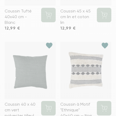
Coussin Tufté
Coussin 45 x 45
40x40 cm -
cm lin et coton
Blanc
lin
Prix
12,99 €
Prix
12,99 €
favorite
favorite
Coussin 40 x 40
Coussin à Motif
cm vert
"Ethnique"
polyester tilleul
40x40 cm — Noir