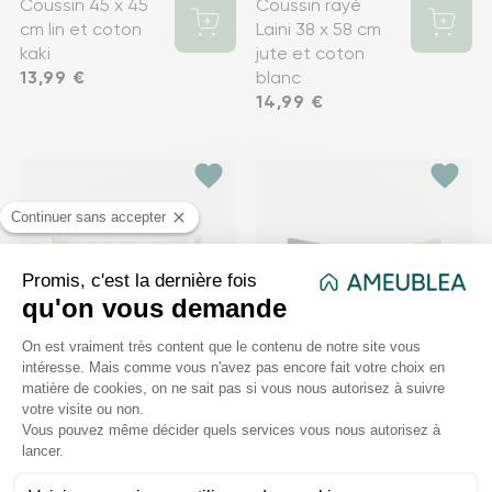
Coussin 45 x 45
Coussin rayé
cm lin et coton
Laini 38 x 58 cm
kaki
jute et coton
Prix
13,99 €
blanc
Prix
14,99 €
favorite
favorite
Coussin
Coussin brodé
jacquard
30 x 50 cm vert
réversible
Prix
14,99 €