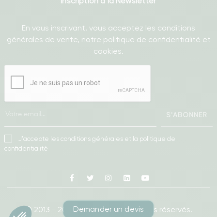
Inscription à la Newsletter
En vous inscrivant, vous acceptez les conditions
générales de vente, notre politique de confidentialité et
cookies.
S'ABONNER
J'accepte les conditions générales et la politique de
confidentialité
Facebook
Twitter
Instagram
Linkedin
Youtube
Demander un devis
© 2013 - 2026
Ameublea.
Tous droits réservés.