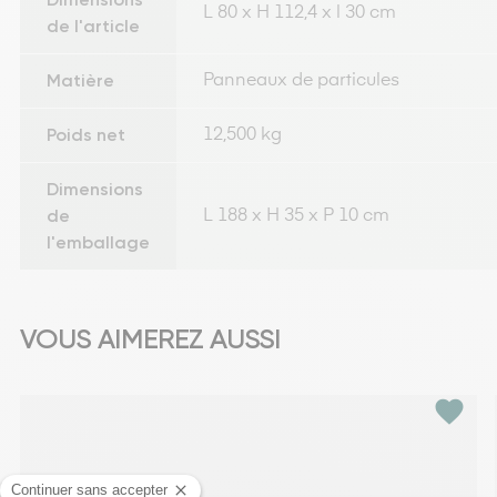
L 80 x H 112,4 x l 30 cm
de l'article
Matière
Panneaux de particules
Poids net
12,500 kg
Dimensions
de
L 188 x H 35 x P 10 cm
l'emballage
VOUS AIMEREZ AUSSI
favorite