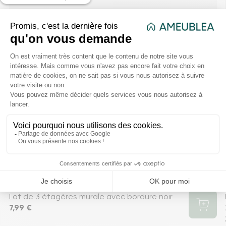
Lot de 3 étagères murale avec bordure noir
Prix
7,99 €