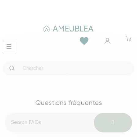
favorite
Basculer
☰
la
navigation
Questions fréquentes