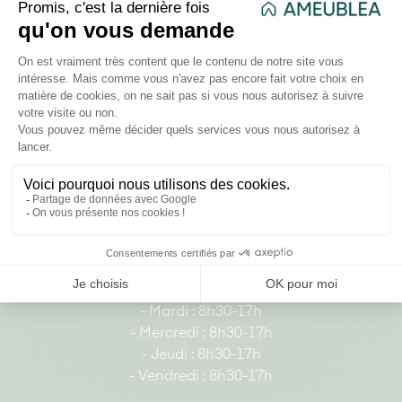
178 rue d'Alger, Roubaix, Hauts-de-France
France
03 20 37 87 66
- Lundi : 8h30-17h
- Mardi : 8h30-17h
- Mercredi : 8h30-17h
- Jeudi : 8h30-17h
- Vendredi : 8h30-17h