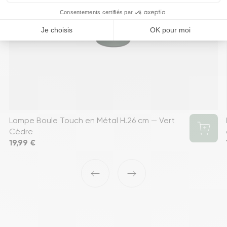
Lampe Boule Touch en Métal H.26 cm — Vert
Cèdre
Prix
19,99 €
‹
›