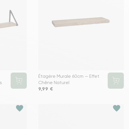
Étagère Murale 60cm — Effet
s
Chêne Naturel
Prix
9,99 €
favorite
favorite