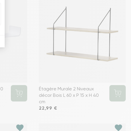
80
Étagère Murale 2 Niveaux
décor Bois L 60 x P 15 x H 40
cm
Prix
22,99 €
favorite
favorite