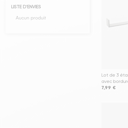
LISTE D'ENVIES
Têtes de lits
Aucun produit
Matelas
Voir toute la literie
Lot de 3 ét
avec bordur
Prix
7,99 €