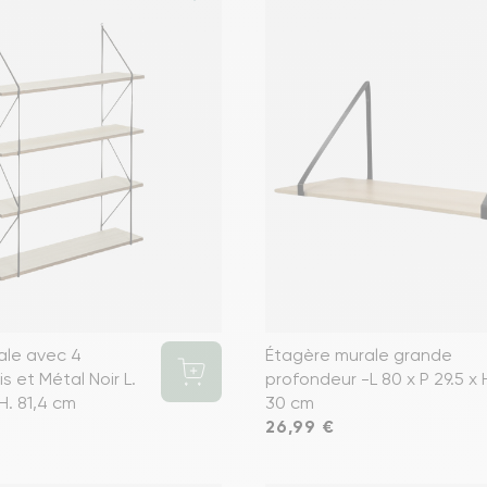
ale avec 4
Étagère murale grande
s et Métal Noir L.
profondeur -L 80 x P 29.5 x 
 H. 81,4 cm
30 cm
Prix
26,99 €