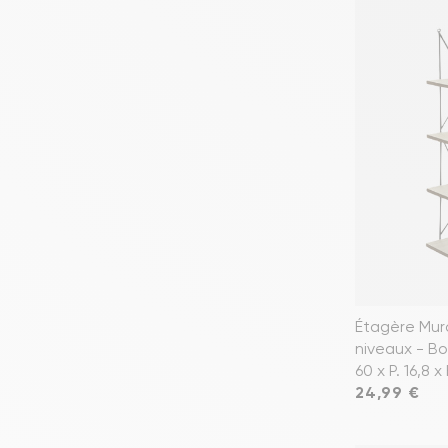
Étagère Mur
niveaux - Boi
60 x P. 16,8 x
Prix
24,99 €