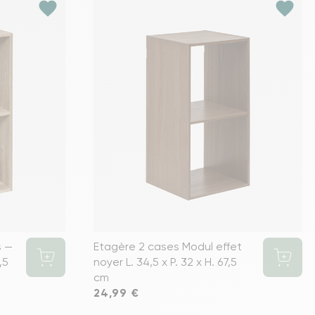
favorite
favorite
s —
Etagère 2 cases Modul effet
,5
noyer L. 34,5 x P. 32 x H. 67,5
cm
Prix
24,99 €