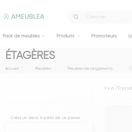
Pack de meubles
Produits
Promoteurs
L
ÉTAGÈRES
Canapés
Accueil
Meubles
Meubles de rangements
É
Canapés fixes 2 et 3 places
Clic-clacs et BZ
Il y a 70 prod
Canapés convertibles
Voir tous les canapés
Literie
Créer un devis à partir de ce panier
Lits