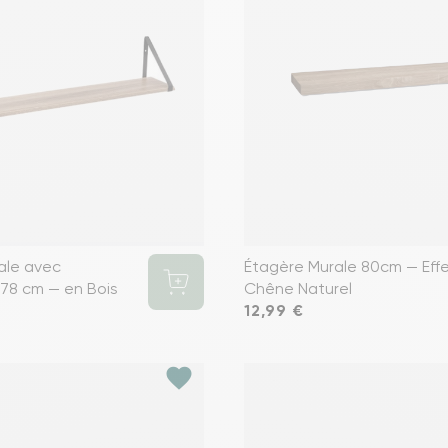
ale avec
Étagère Murale 80cm — Eff
 78 cm — en Bois
Chêne Naturel
Prix
12,99 €
favorite