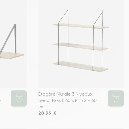
Étagère Murale 3 Niveaux
H
décor Bois L 60 x P 15 x H 60
cm
Prix
28,99 €