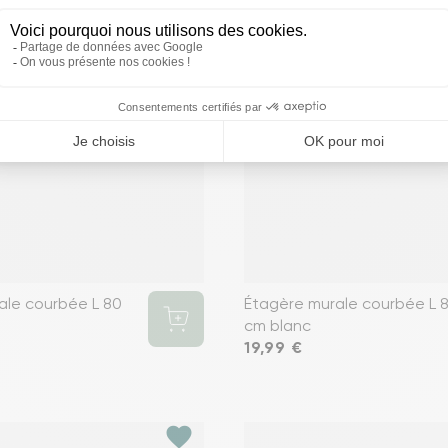
ale courbée L 80
Étagère murale courbée L 
cm blanc
Prix
19,99 €
favorite