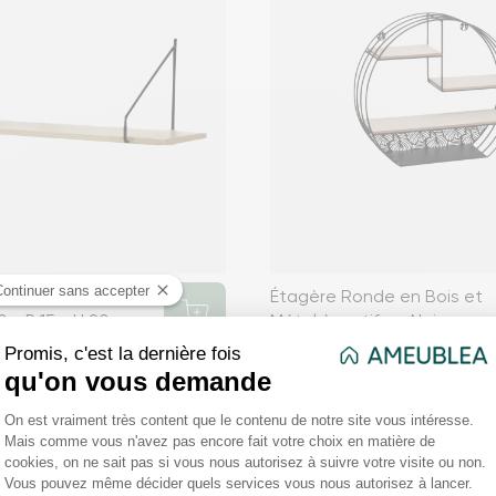
le 60 cm style
Étagère Ronde en Bois et
60 x P 15 x H 20 cm
Métal à motifs — Noir
Prix
16,99 €
favorite