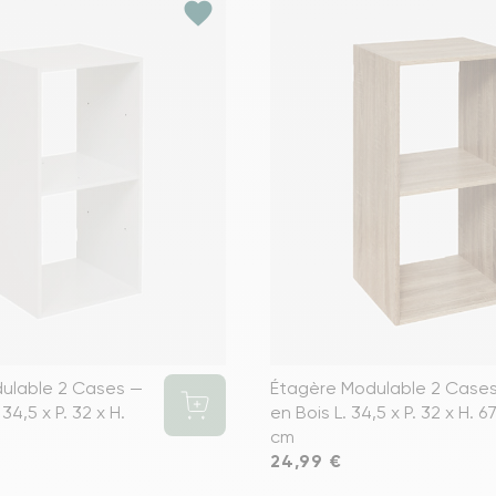
favorite
ulable 2 Cases —
Étagère Modulable 2 Case
 34,5 x P. 32 x H.
en Bois L. 34,5 x P. 32 x H. 67
cm
Prix
24,99 €