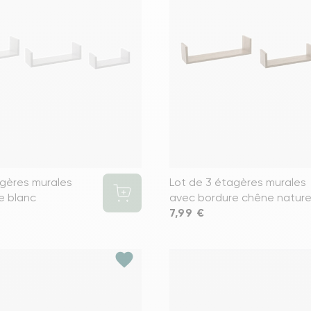
Voir tous le
agères murales
Lot de 3 étagères murales
e blanc
avec bordure chêne nature
Prix
7,99 €
favorite