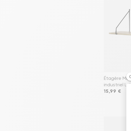
Étagère Mura
industriel L 
Prix
15,99 €