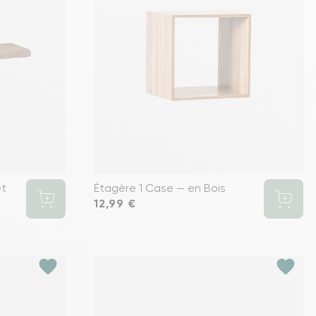
et
Étagère 1 Case — en Bois
Prix
12,99 €
favorite
favorite