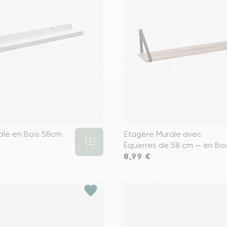
ale en Bois 58cm
Etagère Murale avec
Équerres de 58 cm — en Boi
Prix
8,99 €
favorite