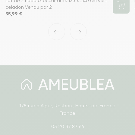
Lot de 2 rideaux occultants 135 x 240 cm vert
céladon Vendu par 2
Prix
35,99 €
‹
›
178 rue d'Alger, Roubaix, Hauts-de-France
France
03 20 37 87 66