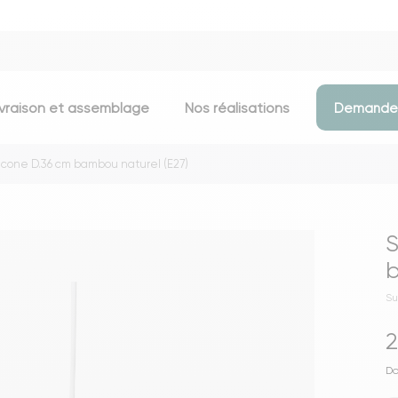
ivraison et assemblage
Nos réalisations
Demander
cone D.36 cm bambou naturel (E27)
Assises
Meubles d
Chaises
Meubles TV
S
Tabourets & chaises de bar
Commodes
b
Bancs
Buffets
Su
Fauteuils
Consoles
2
Poufs
Étagères
Voir toutes les assises
Portants & D
Do