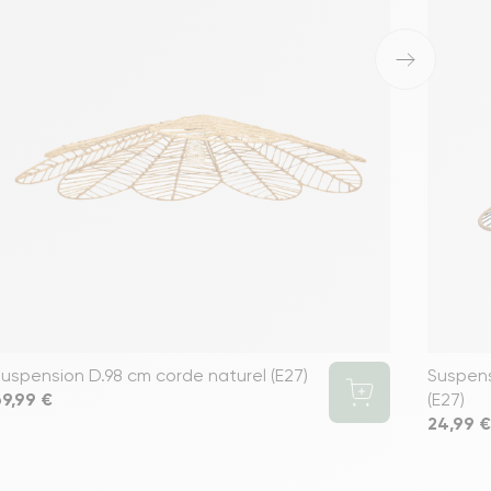
›
uspension D.98 cm corde naturel (E27)
Suspens
rix
9,99 €
(E27)
Prix
24,99 €