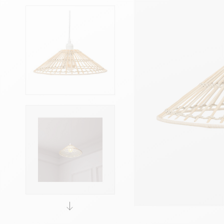
Têtes de lits
Matelas
Voir toute la literie