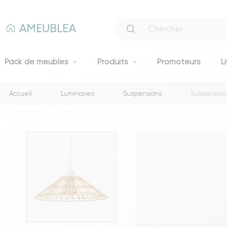
Pack de meubles
Produits
Promoteurs
L
Accueil
Luminaires
Suspensions
Suspension 
Canapés
Canapés fixes 2 et 3 places
Clic-clacs et BZ
Canapés convertibles
Voir tous les canapés
Literie
Lits