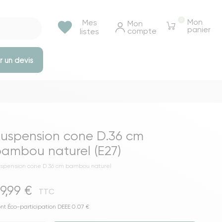
0
Mon
Mes
favorite
Mon 
panier
compte
listes
 un devis
e rangements
Tables et bureaux
Tables à manger
uspension cone D.36 cm
Tables basse & appoints
ambou naturel (E27)
Tables de chevet
spension cone D 36 cm bambou naturel
Bureaux
9,99 €
Voir toutes les tables et bureaux
TTC
ressings
nt Éco-participation DEEE 0.07 €