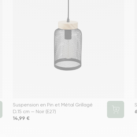
Suspension en Pin et Métal Grillagé
S
D.15 cm — Noir (E27)
P
6
Prix
14,99 €